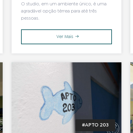
O studio, em um ambiente único, é uma
agradável opção térrea para até três
pessoas.
Ver Mais
#APTO 203