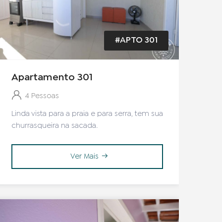
#APTO 301
Apartamento 301
4 Pessoas
Linda vista para a praia e para serra, tem sua
churrasqueira na sacada.
Ver Mais