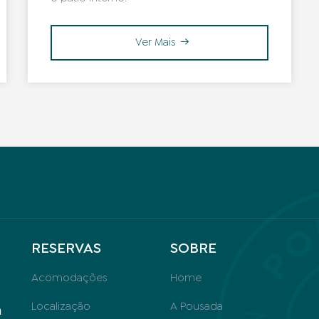
Ver Mais
RESERVAS
SOBRE
Acomodações
Home
Localização
A Pousada
m