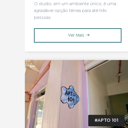
O studio, em um ambiente único, é uma
agradável opção térrea para até três
pessoas.
Ver Mais
#APTO 101