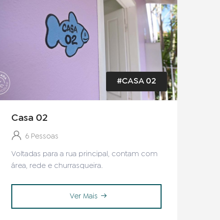
#CASA 02
Casa 02
6 Pessoas
Voltadas para a rua principal, contam com
área, rede e churrasqueira.
Ver Mais