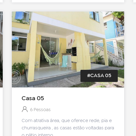
#CASA 05
Casa 05
6 Pessoas
Com atrativa área, que oferece rede, pia e
churrasqueira , as casas estão voltadas para
o pátio interno.