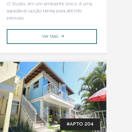
O Studio, em um ambiente único, é uma
agradável opção térrea para até três
pessoas.
Ver Mais
#APTO 204