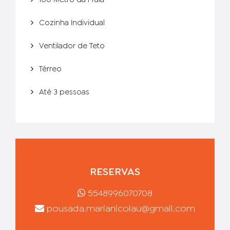
100 Metro da Praia
Cozinha Individual
Ventilador de Teto
Térreo
Até 3 pessoas
RESERVAS
5548996070708
pousada.marianicolau@gmail.com