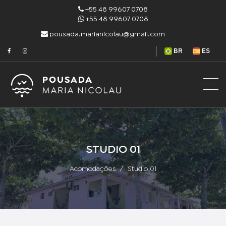
+55 48 99607 0708
+55 48 99607 0708
pousada.marianicolau@gmail.com
BR
ES
STUDIO 01
Acomodações
Studio 01