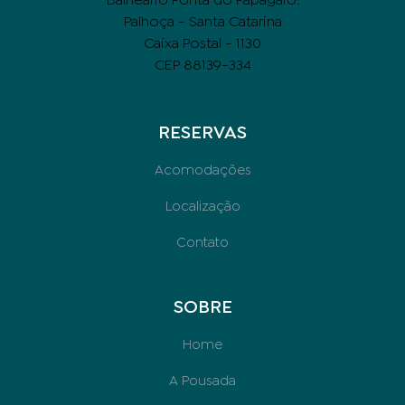
Balneário Ponta do Papagaio.
Palhoça - Santa Catarina
Caixa Postal - 1130
CEP 88139-334
RESERVAS
Acomodações
Localização
Contato
SOBRE
Home
A Pousada