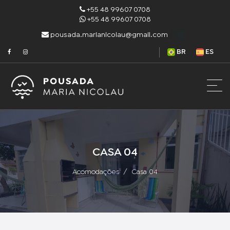
+55 48 99607 0708
+55 48 99607 0708
pousada.marianicolau@gmail.com
BR
ES
CASA 04
Acomodações
Casa 04