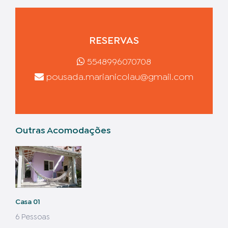
RESERVAS
5548996070708
pousada.marianicolau@gmail.com
Outras Acomodações
Casa 01
6 Pessoas