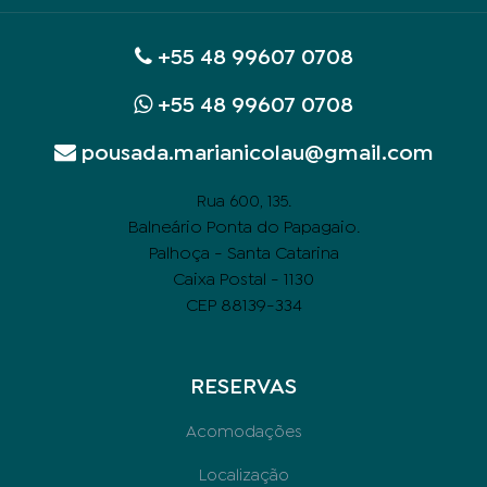
+55 48 99607 0708
+55 48 99607 0708
pousada.marianicolau@gmail.com
.
Rua 600, 135
Balneário Ponta do Papagaio.
Palhoça - Santa Catarina
Caixa Postal - 1130
CEP 88139-334
RESERVAS
Acomodações
Localização