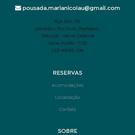
pousada.marianicolau@gmail.com
.
Rua 600, 135
Balneário Ponta do Papagaio.
Palhoça - Santa Catarina
Caixa Postal - 1130
CEP 88139-334
RESERVAS
Acomodações
Localização
Contato
SOBRE