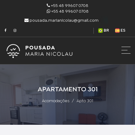
+55 48 99607 0708
+55 48 99607 0708
pousada.marianicolau@gmail.com
BR
ES
APARTAMENTO 301
Acomodações
Apto 301