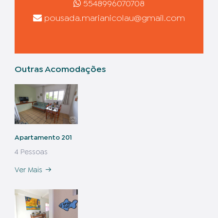
5548996070708
pousada.marianicolau@gmail.com
Outras Acomodações
Apartamento 201
4 Pessoas
Ver Mais