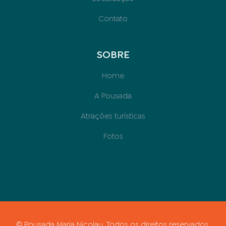
Contato
SOBRE
Home
A Pousada
Atrações turísticas
Fotos
© Pousada Maria Nicolau. Todos os direitos reservados.