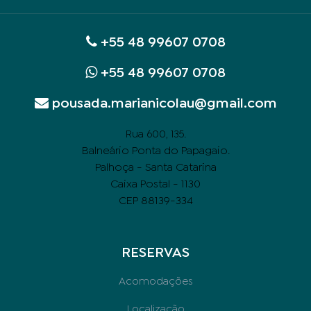
+55 48 99607 0708
+55 48 99607 0708
pousada.marianicolau@gmail.com
.
Rua 600, 135
Balneário Ponta do Papagaio.
Palhoça - Santa Catarina
Caixa Postal - 1130
CEP 88139-334
RESERVAS
Acomodações
Localização