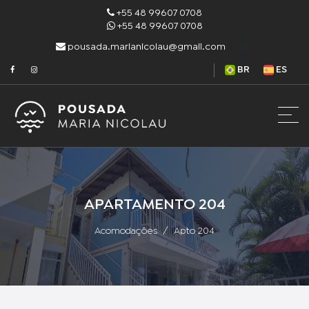
+55 48 99607 0708
+55 48 99607 0708
pousada.marianicolau@gmail.com
BR
ES
APARTAMENTO 204
Acomodações
Apto 204