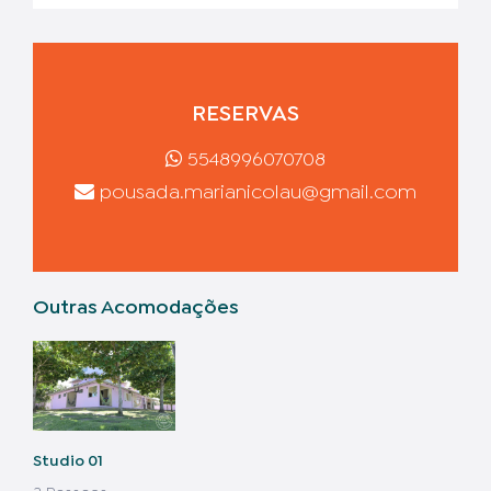
RESERVAS
5548996070708
pousada.marianicolau@gmail.com
Outras Acomodações
Studio 01